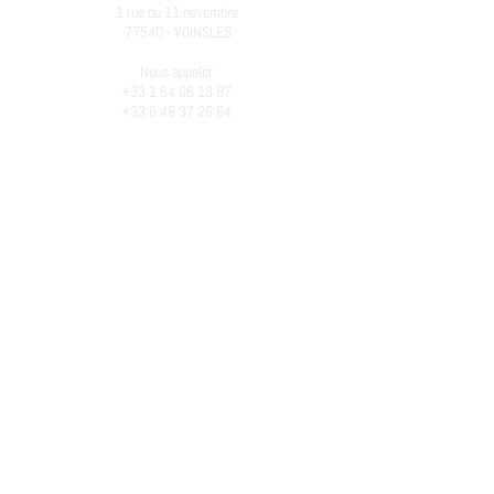
1 rue du 11 novembre
77540 - VOINSLES
Nous appeler
+33 1 64 06 13 87
+33 6 48 37 26 64
Courriel
emmanuel.bing@atelier-bing.fr
LE PREMIER ATELIER
Emmanuel Bing anime des ateliers d'écriture depuis
1979. Pour en savoir plus, consulter
les
historiques
...
Atelier créé dans la continuité du travail d'Élisabeth
Bing
(1934 - 2017)
.
N°SIRET
438 083 958 00027
APE : 8552Z – Enseignement culturel
Pour plus de détails sur les inscriptions voir
le
cadre
et les
tarifs
.