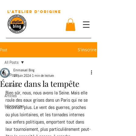
écrire des textes, écrire des livres
L'atelier D'origine
S'inscrire
Post
All Posts
Emmanuel Bing
All Posts
14 juin 2024
1 min de lecture
Écrire dans la tempête
Annonces
Bien sûr, nous, nous avons la Seine. Mais elle 
Articles
roule des eaux grises dans un Paris qui ne se 
Informations
reconnaît plus. Le vent des guerres, proches 
ou plus lointaines, et les tornades internes 
aux enfers politiques, emportent tout dans 
leur tournoiement, plus particulièrement peut-