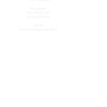
Nous appeler
+33 1 64 06 13 87
+33 6 48 37 26 64
Courriel
emmanuel.bing@atelier-bing.fr
LE PREMIER ATELIER
Emmanuel Bing anime des ateliers d'écriture depuis
1979. Pour en savoir plus, consulter
les
historiques
...
Atelier créé dans la continuité du travail d'Élisabeth
Bing
(1934 - 2017)
.
N°SIRET
438 083 958 00027
APE : 8552Z – Enseignement culturel
Pour plus de détails sur les inscriptions voir
le
cadre
et les
tarifs
.
CHANGEMENTS