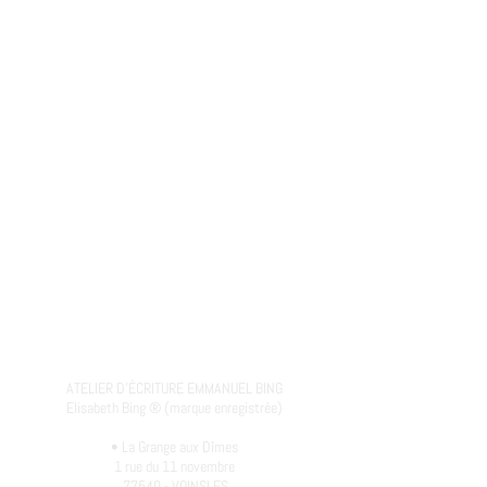
ATELIER D'ÉCRITURE EMMANUEL BING
Elisabeth Bing ® (marque enregistrée)
• La Grange aux Dîmes
1 rue du 11 novembre
77540 - VOINSLES